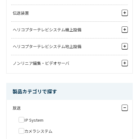
フィルムの外観を検査をしたい
監視用モニタ
ワゴン台車
ビデオスイッチャ
伝送装置
パネルの外観を検査したい
周辺機器
ビデオルーティングスイッチャ
金属箔の外観を検査したい
カメラハウジング
FPU装置
ヘリコプターテレビシステム機上設備
システム周辺機器
触媒の検査をしたい
モニタハウジング
伝送装置
マルチビューワ／DSK
空撮用4Kカメラ
ヘリコプターテレビシステム地上設備
ミリ波伝送装置
音声ルータ
周辺機器
IP伝送装置
周辺機器
ノンリニア編集・ビデオサーバ
IP機器
伝送装置
その他機器
報道ファイルベース
ノンリニア編集機
製品カテゴリで探す
素材共有サーバ
放送
収録・送出サーバ
IP System
カメラシステム