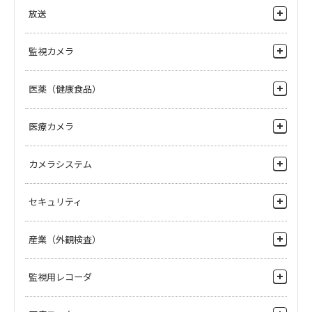
トータルシステムソリューション
放送
IPゲートウェイ
スタジオ・サブシステム
監視カメラ
IP対応ベースステーション
中継・ニュース取材機器
ネットワーク カメラ（IPカメラ）
医薬（健康食品）
R2システム（ロボットアームカメラ）
PTZカメラ
無線伝送・光伝送機器
錠剤外観検査
医療カメラ
IPシステム
インクジェット錠剤印刷
4Kカメラ
カメラシステム
ヘリコプターテレビシステム
顆粒剤(粉体）検査
HDカメラ
ファイルベースシステム
スタジオカメラ・中継カメラ
セキュリティ
4K Cameras
流通店舗
産業（外観検査）
HD Cameras
ビルマンション
マルチパーパスカメラ
シート検査・フィルム検査
監視用レコーダ
病院・施設
カメラコントロールユニット・ベースステーション
枚葉検査
環境プラント
ネットワークレコーダ