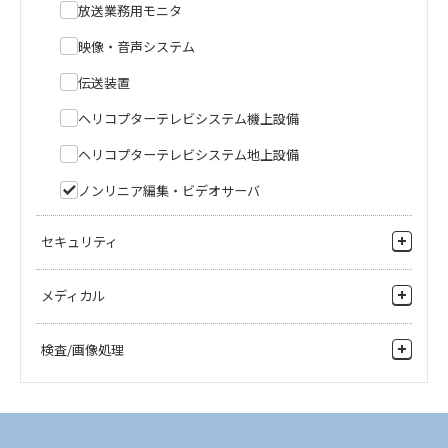
放送業務用モニタ
映像・音声システム
伝送装置
ヘリコプターテレビシステム機上設備
ヘリコプターテレビシステム地上設備
ノンリニア編集・ビデオサーバ
セキュリティ
監視カメラ
メディカル
監視用レコーダ
医療カメラ
検査/画像処理
周辺機器
医療モニタ
鉄道向け
医薬（健康食品）
レコーダ
産業（外観検査）
周辺機器