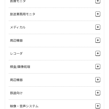
医療モニタ
アクセサリ
粉体検査
製造プラント
ヘリコプター搭載カメラ
4Kモニタ
放送業務用モニタ
高所監視
HDモニタ
河川監視
4Kモニタ
メディカル
港湾監視
HDモニタ
手術顕微鏡用カメラを探したい
周辺機器
鉄道監視
SDモニタ
手術顕微鏡、術野医療用モニタを探したい
周辺機器
ネットワーク周辺機器
レコーダ
記録したい
院内監視カメラシステムがほしい
レコーダ
検査/画像処理
手術映像システムがほしい
錠剤・食品の外観を検査したい
周辺機器
錠剤に印刷したい
ソフトウェア
鉄道向け
粉体への異物混入検査をしたい
手術顕微鏡用アダプタ
錠剤の内部を検査したい
監視カメラ
映像・音声システム
パンチルトローテーション