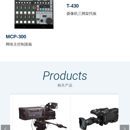
含突
T-430
起
摄像机三脚架托板
物)
重
MCP-300
量
网络主控制面板
(摄
约 5 kg
像机
机
Products
头)
相关产品
信噪
62dB (标称)
比
极限
分辨