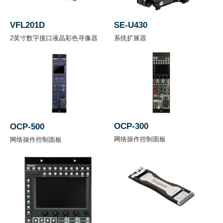
K
K
K
SS
)
VFL201D
SE-U430
2英寸数字接口液晶彩色寻像器
系统扩展器
電源
+11 到 +17 V DC
電圧
工作
-20 到 +45 °C
温度
OCP-300
OCP-500
网络操作控制面板
环境
网络操作控制面板
30 到 90 % *不结露
湿度
外形
尺寸
(不
W 148.5 x H 243 x D 340 mm