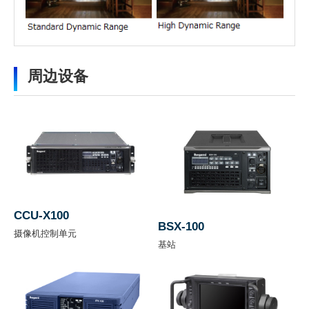
需要提供个人信息
软件
多格
1080p (59.94/50 Hz), 1080i (59.94/50 Hz),
周边设备
式
720p (59.94/50 Hz)
要下载这些信息，需要提供个人信息。
点击右下角按钮下载。
1080p (23.98/29.97/25 Hz)*, 1080i
文件名称
下载
(119.88/100 Hz)*
*选件
图像
CCU-X100
传感
2/3英寸 全局快门CMOS传感器
BSX-100
摄像机控制单元
器
基站
光学
2/3英寸 RGB分光棱镜
系统