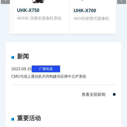
率
UHK-X750
UHK-X700
（中
1000线 （标称）
4K/HD 演播室摄像机系统
4K/HD便携式摄像机
心，
5%
调制
度）
新闻
灵敏
2023.09.15
广播电视
度
CMG与池上通信机共同构建供应商中立IP系统
(200
0 lx,
F11 (1080i/59.94)
89.9
F12 (1080i/50)
查看全部新闻
%反
射
重要活动
率)