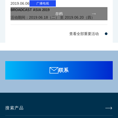
2019.06.06
广播电视
调制
BROADCAST ASIA 2019
60% （标称）
存档
度
活动期间：2019.06.18（二） 至 2019.06.20（四）
增益
-6, -3, 0, +3, +6, +9, +12 dB
查看全部重要活动
伽马
OFF, 0.35, 0.4, 0.45, HLG, CUSTUM 1到5
曲线
联系
电子
1/100, 1/120, 1/250, 1/500, 1/1000, 1/2000
快门
搜索产品