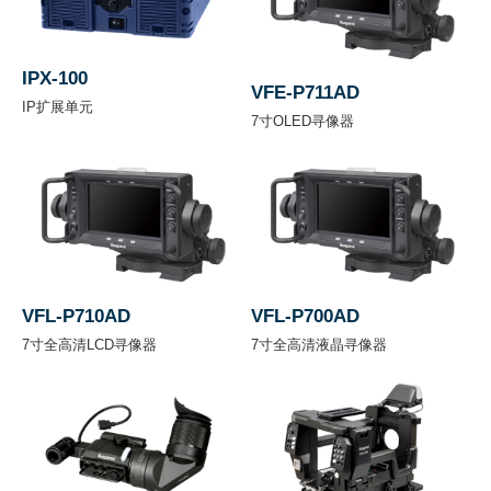
镜头
B4
IPX-100
接口
VFE-P711AD
IP扩展单元
7寸OLED寻像器
光学
1
2
3
4
5
滤色
片
C
L
N
1/
1/
1/
1/
E
D
4
8
16
64
VFL-P710AD
VFL-P700AD
A
7寸全高清LCD寻像器
7寸全高清液晶寻像器
R
C
(
32
43
63
C
R
选
00
00
00
C
O
装