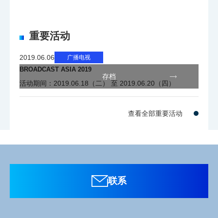
可视角度
160° (上下，左右)
重要活动
接口
2019.06.06
广播电视
BROADCAST ASIA 2019
存档
活动期间：2019.06.18（二） 至 2019.06.20（四）
1x 数字接口 Ikegami UNICAM XE系
列
摄像机
1x 模拟接口 Ikegami Unicam HD系
查看全部重要活动
列
3G/HD-SDI
1x BNC
联系
外接电源
1x XLR 4芯
总体规格