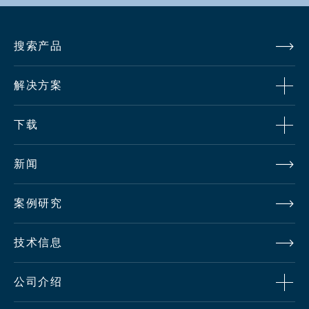
Tally灯
前：红和绿 后：红
搜索产品
输入电压
+12 V DC (11 到 18 V DC)
解决方案
功耗
约12W
下载
工作温度
-20 到 +45 °C
新闻
工作湿度
0 到 85% *不结露
案例研究
保管温度
-20℃
到
+60℃
技术信息
保管湿度
0%到90% *Non-condensation
公司介绍