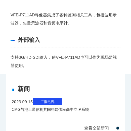
VFE-P711AD寻像器集成了各种监测相关工具，包括波形示
波器，矢量示波器和音频电平计。
外部输入
支持3G/HD-SDI输入，使VFE-P711AD也可以作为现场监视
器使用。
需要提供个人信息
软件
规格
新闻
要下载这些信息，需要提供个人信息。
分辨率
H 1280 x V 800 像素
点击右下角按钮下载。
2023.09.15
广播电视
文件名称
下载
CMG与池上通信机共同构建供应商中立IP系统
屏幕尺寸
H 151 x V 85 mm
查看全部新闻
对比度
500,000 : 1 (标称)