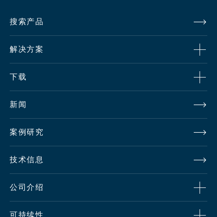
子
连
6
滑
色
续
搜索产品
A
B
C
D
E
0
E
温
调
0
C
(E
整
解决方案
K
C
C
C
下载
○
)
(2
新闻
,0
0
案例研究
0
到
-
-
-
-
-
○
-
技术信息
2
0,
公司介绍
0
0
可持续性