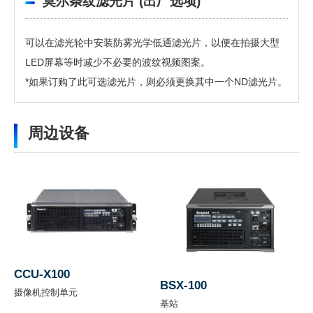
莫尔条纹滤光片 (出厂选项)
可以在滤光轮中安装防雾光学低通滤光片，以便在拍摄大型
LED屏幕等时减少不必要的波纹视频图案。
*如果订购了此可选滤光片，则必须更换其中一个ND滤光片。
需要提供个人信息
软件
图
周边设备
像
要下载这些信息，需要提供个人信息。
传
2/3英寸 2.6M像素 3CMOS
点击右下角按钮下载。
感
文件名称
下载
器
HDK-99 传单（pdf）1.5MB
光
学
RGB F1.4
系
CCU-X100
BSX-100
统
摄像机控制单元
基站