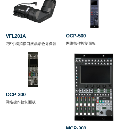
尺
寸
(
含
OCP-500
VFL201A
F
网络操作控制面板
2英寸模拟接口液晶彩色寻像器
A
W 138.5 x H 270 x D 337 mm
，
不
含
V
F)
OCP-300
网络操作控制面板
重
量
(
MCP-300