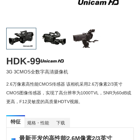
HDK-99
3G 3CMOS全数字高清摄像机
2.6万像素高性能CMOS传感器 该相机采用2.6万像素2/3英寸
CMOS图像传感器，实现了高分辨率为1000TVL，SNR为60dB或
更高，F12灵敏度的高质量HDTV视频。
特征
规格・性能
下载
最新开发的高性能2.6M像素2/3英寸