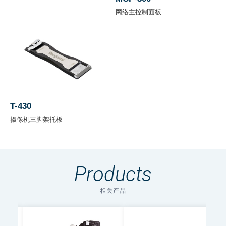
含
网络主控制面板
F
A
约4.9 kg
，
不
含
V
T-430
F)
摄像机三脚架托板
环
境
-20 到 +45°C
温
Products
度
相关产品
相
对