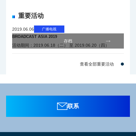
)
重要活动
N
2019.06.06
广播电视
1
2
3
4
5
D
BROADCAST ASIA 2019
存档
滤
活动期间：2019.06.18（二） 至 2019.06.20（四）
色
CAP
100%
25%
6.2%
1.6%
片
查看全部重要活动
N
A
B
C
D
E
D
滤
CRO
3200
4300
6300
8000
色
联系
S
K
K
K
K
片
电
5
平