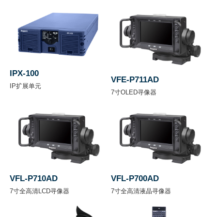
灵
敏
F11 (1080/59.94i) / F12 (1080/50i) 2,000 lux
度
信
IPX-100
VFE-P711AD
噪
62 dB
IP扩展单元
7寸OLED寻像器
比
调
制
60% 或以上
度
VFL-P710AD
VFL-P700AD
分
7寸全高清LCD寻像器
7寸全高清液晶寻像器
辨
1000线或以上
率