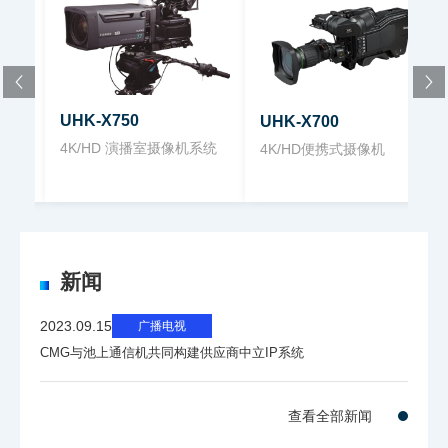
湿
30 到 90% *不结露
度
UHK-X750
UHK-X700
工
4K/HD 演播室摄像机系统
4K/HD便携式摄像机
作
电
压
D
C
新闻
输
+11 到 +16 V DC
2023.09.15
广播电视
入
CMG与池上通信机共同构建供应商中立IP系统
(
至
F
查看全部新闻
A