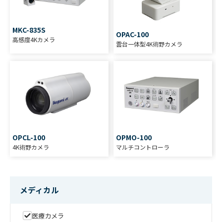
MKC-835S
OPAC-100
高感度4Kカメラ
雲台一体型4K術野カメラ
OPCL-100
OPMO-100
4K術野カメラ
マルチコントローラ
MKC-750UHD/750UHD
TypeH
メディカル
高解像度4Kカメラ
医療カメラ