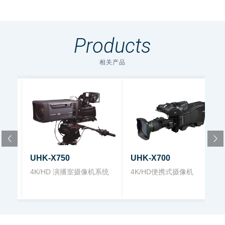
度
信噪
Products
60 dB (高清)
比
相关产品
分辨
1000电视线 (高清)
率
电子
1/100, 1/120, 1/250, 1/500, 1/1000, 1/2000
快门
UHK-X750
UHK-X700
调制
4K/HD 演播室摄像机系统
4K/HD便携式摄像机
60% (at 800 TVL in 1080/59.94i)
深度
伽玛
OFF, 0.35, 0.4, 0.45, Hybrid Log Gamma