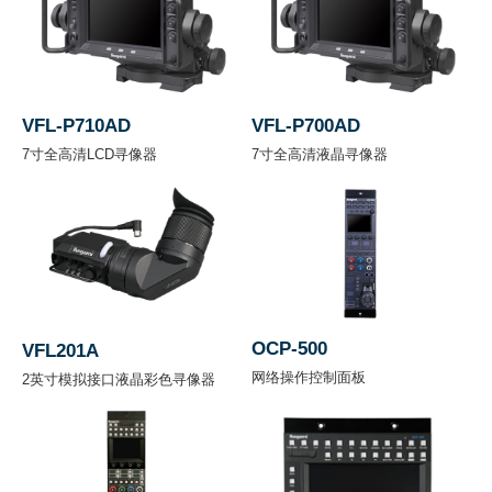
片
N
100
25
6.2
1.6
D
%
%
%
%
VFL-P710AD
VFL-P700AD
7寸全高清LCD寻像器
7寸全高清液晶寻像器
A
B
C
D
E
320
430
630
800
C
0 K
0 K
0 K
0 K
C
OCP-500
VFL201A
工作
网络操作控制面板
2英寸模拟接口液晶彩色寻像器
环境
-20 到 +45 °C (-4 到 +113°F)
温度