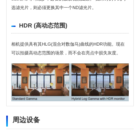
选滤光片，则必须更换其中一个ND滤光片。
HDR (高动态范围)
相机提供具有其HLG(混合对数伽马)曲线的HDR功能。现在
可以拍摄高动态范围的场景，而不会在亮点中损失灰度。
需要提供个人信息
软件
HDK-73摄像机 含 FA-55/FA-300/DTA-55
周边设备
要下载这些信息，需要提供个人信息。
视频
1920 x 1080/59.94i, 50i
点击右下角按钮下载。
格式
1280 x 720/59.94p, 50p