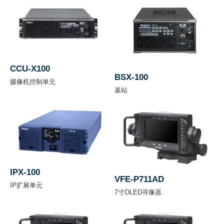
文件名称
下载
720 x 580/59.9i (NTSC), 720 x 576/50i
HDK-73 传单（pdf）1.4MB
(PAL) (Available from BSF-55/300 或 BST-
55)
CCU-X100
图像
BSX-100
摄像机控制单元
传感
2/3英寸 260万像素 逐行 3CMOS
基站
器
光学
2/3英寸, R,G,B 分光棱镜, F1.4
系统
镜头
IPX-100
B4 bayonet接口
VFE-P711AD
接口
IP扩展单元
7寸OLED寻像器
滤色
1
2
3
4