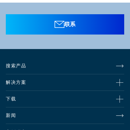
增益
-6 dB, -3 dB, 0 dB, +3 dB, +6 dB, +9 dB,
+12 dB, +18 dB
联系
输入信号
外同
SYNC 0.6 Vp-p +/-6 dB 75 ohm BNC CN 1
步信
ch (BB/PS 信号)
搜索产品
号
*DTA-55在独立操作中没有外部同步信号输
入。
解决方案
音频
-60 dB 到 +4 dB (Variable) / -20 dB (Fixed)
下载
信号
XLR CN 2 ch (600 ohm Balanced)
新闻
通话
XLR Type 或 110 Type CN 2 ch
信号