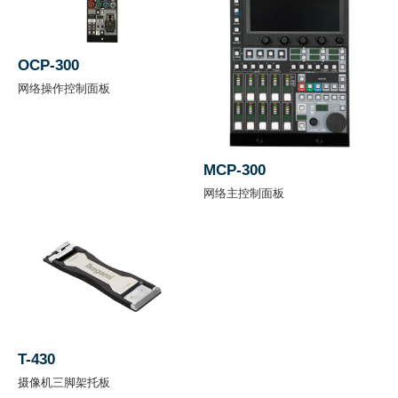
工作
环境
30 到 90% *不结露
湿度
OCP-300
网络操作控制面板
工作
+11 到 +16 V
电压
MCP-300
重量
Approx. 4.6kg (Camera Head 含 FA, 不含
网络主控制面板
VF)
尺寸
（含
W 138.5 x H 270 x D 337 mm (Camera
突起
Head 含 FA, 不含 VF)
物）
T-430
摄像机三脚架托板
灵敏
F12 at 2000 lx 1080/59.94i (典型)