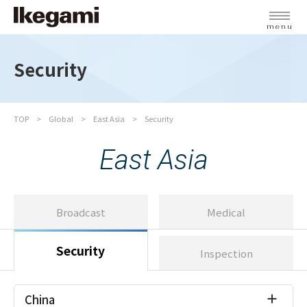
menu
Security
TOP
Global
East Asia
Security
East Asia
Broadcast
Medical
Security
Inspection
China