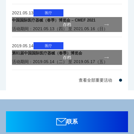
2021.05.13
医疗
ANSI/AAMI ES60601-1,
中国国际医疗器械（春季）博览会 – CMEF 2021
安全认
存档
CSA C22.2 No. 60601-1,
活动期间：2021.05.13（四） 至 2021.05.16（日）
证
EN60601-1, GB4943.1-2011
2019.05.14
医疗
第81届中国国际医疗器械（春季）博览会
EMC
FCC Class A, VCCI Class A
存档
活动期间：2019.05.14（二） 至 2019.05.17（五）
(电磁兼
EN60601-1-2, GB9254-2008 (Class A)
容性)
GB17625.1-2012
查看全部重要活动
电
AC100V～120V、200V～240V±10%
源
功
联系
低于65W
耗