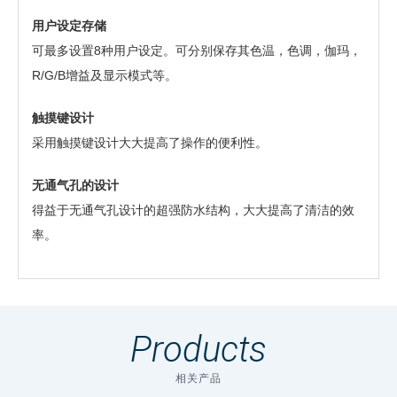
用户设定存储
可最多设置8种用户设定。可分别保存其色温，色调，伽玛，
R/G/B增益及显示模式等。
触摸键设计
采用触摸键设计大大提高了操作的便利性。
无通气孔的设计
得益于无通气孔设计的超强防水结构，大大提高了清洁的效
率。
需要提供个人信息
软件
规格•性能
要下载这些信息，需要提供个人信息。
Products
液晶面
点击右下角按钮下载。
26英寸
板尺寸
相关产品
文件名称
下载