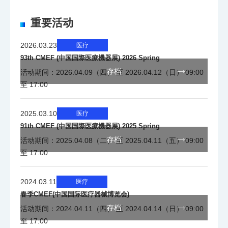
信号及
R，G，B或Y，Pb，Pr 1路 : D-Sub
重要活动
接口
15pin（带环出）
2026.03.23
医疗
DVI
93th CMEF (中国国際医療機器展) 2026 Spring
存档
活动期间：2026.04.09（四） 至 2026.04.12（日） 09:00
至 17:00
信号及
Digital DVI-D
接口
1路, 最大刷新速度 162MHz（DVI-D）
2025.03.10
医疗
91th CMEF (中国国際医療機器展) 2025 Spring
多路SDI输入
存档
活动期间：2025.04.08（二） 至 2025.04.11（五） 09:00
至 17:00
信号及
接口
2024.03.11
医疗
春季CMEF(中国国际医疗器械博览会)
存档
活动期间：2024.04.11（四） 至 2024.04.14（日） 09:00
DC5V输
1A输出
至 17:00
出