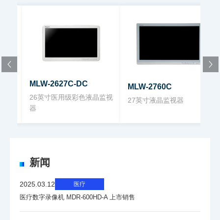
MLW-2624C-DC 26英寸宽液晶彩色显示
面板背
器 （pdf）900.2KB
LED
光
图像尺
576(H)×324（V）mm
寸
MLW-2627C-DC
MLW-2760C
器
26英寸医用级彩色液晶监视
27英寸液晶监视器
可视角
上下178°、左右178°
器
度
最大亮
450cd/m2 typ.
度
新闻
2025.03.12
医疗
对比度
1400 : 1 typ.
医疗数字录像机 MDR-600HD-A 上市销售
像素数
最大1920(H)×1080(V)