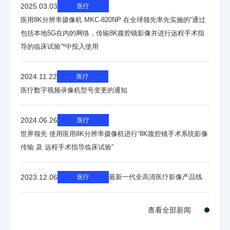
2025.03.03
医疗
医用8K分辨率摄像机 MKC-820NP 在全球领先率先实施的“通过
可显示
包括本地5G在内的网络，传输8K腹腔镜影像并进行远程手术指
107,374万色
色彩
导的临床试验”*中投入使用
色
2024.11.22
医疗
超过BT.709
域
医疗数字视频录像机型号变更的通知
NTSC/PAL输入信号
2024.06.26
医疗
世界领先 使用医用8K分辨率摄像机进行“8K腹腔镜手术系统影像
传输 及 远程手术指导临床试验”
Composite（VBS） 1路 : 模拟BNC（带环
信号及
出）
接口
2023.12.06
最新一代全高清医疗影像产品线
医疗
Y/C（S-VIDEO） 1路 : S终端（带环出）
查看全部新闻
模拟输入（PC和Component输入）