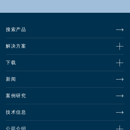
工作温
+5℃～+35℃
度
搜索产品
外观尺
W640 × H405 × D84mm (不含突起部）
寸
解决方案
重
下载
約8kg（不含支架）
量
新闻
ｚ
案例研究
技术信息
公司介绍